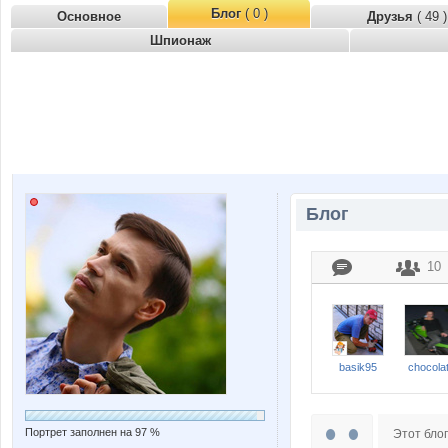
Блог
( 0 )
Основное
Друзья
( 49 )
Шпионаж
Блог
10
basik95
chocolat
Портрет заполнен на 97 %
Этот блог