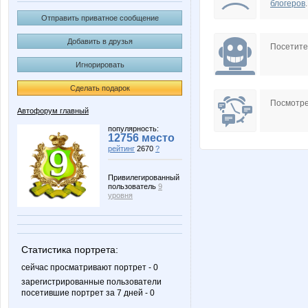
блогеров
.
Отправить приватное сообщение
Добавить в друзья
Посетит
Игнорировать
Сделать подарок
Посмотре
Автофорум главный
популярность:
12756 место
рейтинг
2670
?
Привилегированный
пользователь
9
уровня
Статистика портрета:
сейчас просматривают портрет - 0
зарегистрированные пользователи
посетившие портрет за 7 дней - 0